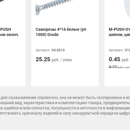
-PUSH
Саморезы 4*16 белые (уп
M-PUSH От
ым оконч.
1000) Grade
шипом, ци
Артикул:
04.0010
Артикул:
01
25.25
0.45
руб. / упак
руб.
0.77
руб. / шт
для ознакомления справочно, она не может быть скопирована и и
нешний вид, характеристики и комплектацию товара, предварительн
 за ошибки и/или опечатки, погрешности и неточности в информаци
тветствовать оригиналу изделий в силу некорректной передачи циф