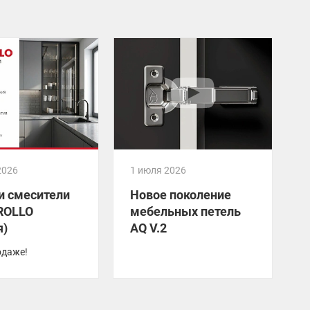
2026
1 июля 2026
2
и смесители
Новое поколение
ROLLO
мебельных петель
я)
AQ V.2
одаже!