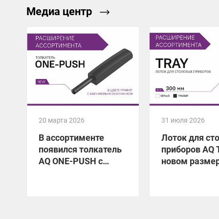
Медиа центр
20 марта 2026
31 июля 2026
В ассортименте
Лоток для ст
появился толкатель
приборов AQ 
AQ ONE-PUSH с
новом размер
каучуковым
окончанием в цвете
графит!