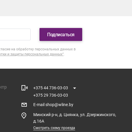
Подписаться
гласие на обработку персональных данных в
отки и защиты персональных данных”
.
нтр
+375 44 736-03-03
+375 29 736-03-03
E-mail
shop@wline.by
Минский р-н, д. Цнянка, ул. Дзержинского,
д.16А
Смотреть схему проезда