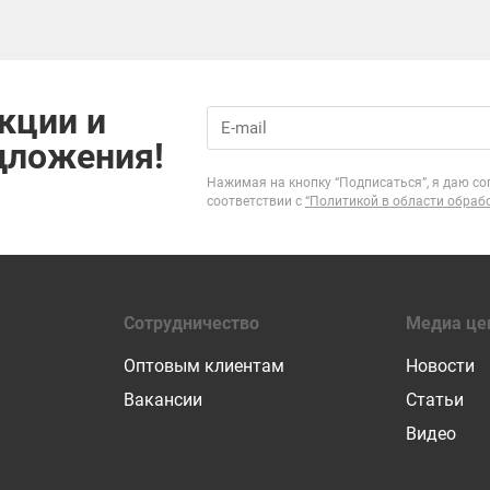
кции и
дложения!
Нажимая на кнопку “Подписаться”, я даю со
соответствии с
“Политикой в области обраб
Сотрудничество
Медиа це
Оптовым клиентам
Новости
Вакансии
Статьи
Видео