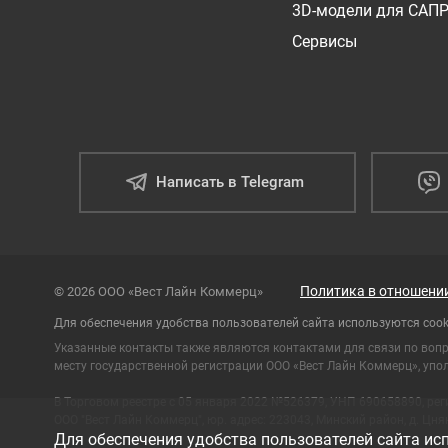
3D-модели для САП
Сервисы
Написать в Telegram
Политика в отношени
© 2026 ООО «Вест Лайн Коммерц»
Для обеспечения удобства пользователей сайта используются cook
Указанные контакты также являются контактами для связи по воп
месту государственной регистрации ООО «Вест Лайн Коммерц», упол
В Торговом реестре с 05 января 2022 №526379, УНП 690658890, ре
ООО "Вест Лайн Коммерц", юр. адрес: 223043, Минский район, д. Цнянк
Для обеспечения удобства пользователей сайта исп