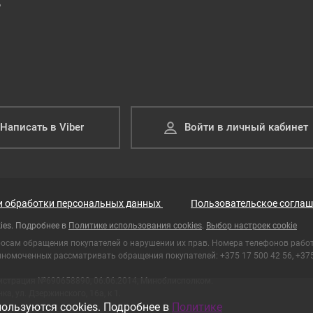
Р
Написать в Viber
Войти в личный кабинет
и обработки персональных данных
Пользовательское соглаш
ies. Подробнее в
Политике использования cookies
.
Выбор настроек cookie
росам обращения покупателей о нарушении их прав. Номера телефонов рабо
номоченных рассматривать обращения покупателей: +375 17 500 42 56, +375 
гистрация №690658890, 06.06.2014, Миноблисполком.
а, ул. Дзержинского, 16а, к 1.
ользуются cookies. Подробнее в
Политике