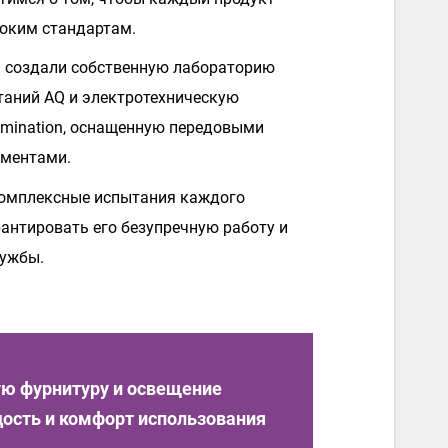
оким стандартам.
 создали собственную лабораторию
таний AQ и электротехническую
umination, оснащенную передовыми
ументами.
комплексные испытания каждого
рантировать его безупречную работу и
лужбы.
ую фурнитуру и освещение
дость и комфорт использования