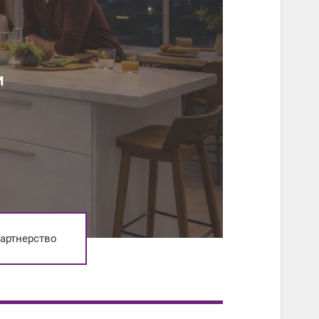
и
артнерство