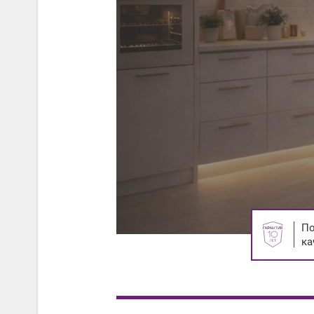
По
ка