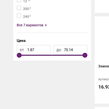
10
12
2
200
2
240
Все 7 вариантов
Цена
от
до
Замок 
Артикул
16.9