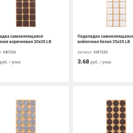
адка самоклеящаяся
Подкладка самоклеящаяс
чная коричневая 20x20 LB
войлочная белая 25x25 LB
:
KB7203
Артикул:
KW7253
3.68
руб. / упак
руб. / упак