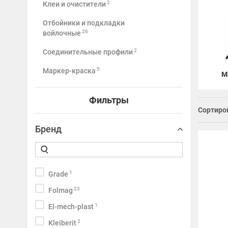
2
Клеи и очистители
Отбойники и подкладки
26
войлочные
2
Соединительные профили
5
Маркер-краска
М
Фильтры
Сортиров
Бренд
1
Grade
23
Folmag
1
El-mech-plast
2
Kleiberit