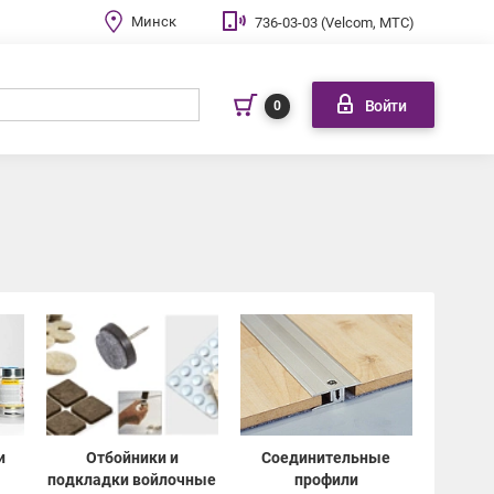
Минск
736-03-03 (Velcom, МТС)
Войти
0
и
Отбойники и
Соединительные
подкладки войлочные
профили