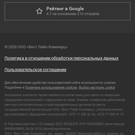
Рейтинг в Google
4.7
на основании
210
отзывов
© 2026 ООО «Вест Лайн Коммерц»
Политика в отношении обработки персональных данных
Пользовательское соглашение
Для обеспечения удобства пользователей сайта используются cookies.
Подробнее в
Политике использования cookies
.
Выбор настроек cookie
Указанные контакты также являются контактами для связи по вопросам
обращения покупателей о нарушении их прав. Номера телефонов работников
местных исполнительных и распорядительных органов по месту
государственной регистрации ООО «Вест Лайн Коммерц», уполномоченных
рассматривать обращения покупателей: +375 17 500 42 56, +375 17 500 41 31.
В Торговом реестре с 05 января 2022 №526379, УНП 690658890, регистрация
№690658890, 06.06.2014, Миноблисполком.
ООО "Вест Лайн Коммерц", юр. адрес: 223043, Минский район, д. Цнянка, ул.