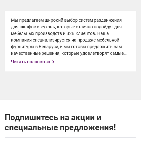
Мы предлагаем широкий выбор систем раздвижения
для шкафов и кухонь, которые отлично подойдут для
мебельных производств и B2B клиентов. Наша
компания специализируется на продаже мебельной
фурнитуры в Беларуси, и мы готовы предложить вам
качественные решения, которые удовлетворят самые
высокие требования.
Читать полностью
Наши системы раздвижения включают:
1. Нижнеопорные системы: эффективное и надежное
решение для создания раздвижных шкафов и кухонь.
Они обеспечивают плавное и бесшумное перемещение
дверей, сохраняя при этом простоту использования.
2. Подвесные системы с скрытой нижней
направляющей: эта инновационная конструкция
Подпишитесь на акции и
позволяет создавать элегантные и современные шкафы
специальные предложения!
и кухни с минимальным видимым механизмом. Она
обеспечивает плавное и легкое открывание и
закрывание дверей.