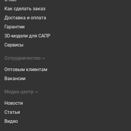
устанавливается вдоль края двери и обеспечивает
Как сделать заказ
плавное закрывание и герметичность.
Доставка и оплата
7. Аксессуары к профилю: мы предлагаем различные
аксессуары к профилям, которые помогут вам создать
Гарантии
удобную и стильную мебельную композицию. Они
3D-модели для САПР
включают в себя держатели полок, органайзеры для
ящиков и многое другое.
Сервисы
8. Системы для складных дверей: наши складные
Сотрудничество
системы позволяют с легкостью организовать
пространство и максимально использовать его
Оптовым клиентам
потенциал. Они идеально подходят для шкафов и
Вакансии
комнатных перегородок, обеспечивая удобство
использования и эстетическую привлекательность.
Медиа центр
Мы также гордимся нашим собственным брендом AQ,
который предлагает широкий
ассортимент
Новости
выпрямителей фасадов
. Выпрямители фасадов AQ
Статьи
гарантируют безупречно ровные линии и минимальные
зазоры между фасадами, сохраняя первоначальный
Видео
дизайн вашей мебели. Они эффективно предотвращают