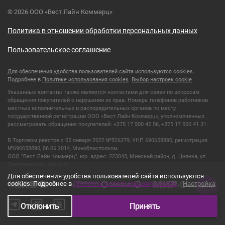
© 2026 ООО «Вест Лайн Коммерц»
Политика в отношении обработки персональных данных
Пользовательское соглашение
Для обеспечения удобства пользователей сайта используются cookies.
Подробнее в
Политике использования cookies
.
Выбор настроек cookie
Указанные контакты также являются контактами для связи по вопросам
обращения покупателей о нарушении их прав. Номера телефонов работников
местных исполнительных и распорядительных органов по месту
государственной регистрации ООО «Вест Лайн Коммерц», уполномоченных
рассматривать обращения покупателей: +375 17 500 42 56, +375 17 500 41 31.
В Торговом реестре с 05 января 2022 №526379, УНП 690658890, регистрация
№690658890, 06.06.2014, Миноблисполком.
ООО "Вест Лайн Коммерц", юр. адрес: 223043, Минский район, д. Цнянка, ул.
Дзержинского, 16а, к 1.
Для обеспечения удобства пользователей сайта используются
cookies. Подробнее в
Политике использования cookies
.
Настройка
Отклонить
Принять