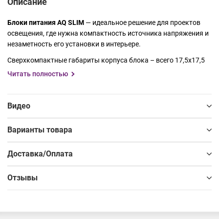
Описание
Блоки питания AQ SLIM
— идеальное решение для проектов
освещения, где нужна компактность источника напряжения и
незаметность его установки в интерьере.
Сверхкомпактные габариты корпуса блока – всего 17,5х17,5
мм, позволяют устанавливать блок в условиях ограниченного
Читать полностью
пространства. Блок питания выполнен в закрытом
алюминиевом корпусе и защищен от перегрузки и короткого
замыкания.
Гарантия 5 лет.
Видео
Блоки питания AQ SLIM имеют два номинала выходного
Варианты товара
напряжения
12V и 24V
и линейку мощностей
36W и 60W
.
AQ ILLUMINATION – долговечность световых решений!
Доставка/Оплата
Отзывы