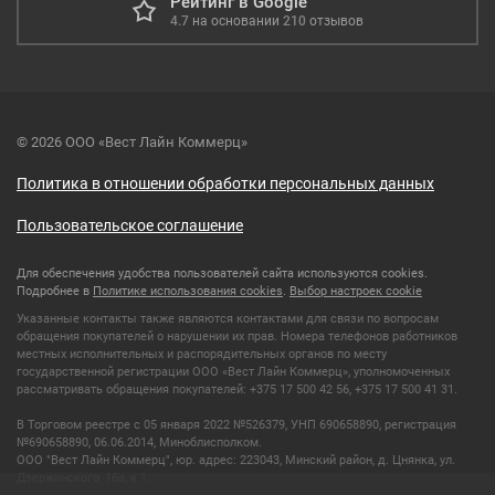
Рейтинг в Google
4.7
на основании
210
отзывов
© 2026 ООО «Вест Лайн Коммерц»
Политика в отношении обработки персональных данных
Пользовательское соглашение
Для обеспечения удобства пользователей сайта используются cookies.
Подробнее в
Политике использования cookies
.
Выбор настроек cookie
Указанные контакты также являются контактами для связи по вопросам
обращения покупателей о нарушении их прав. Номера телефонов работников
местных исполнительных и распорядительных органов по месту
государственной регистрации ООО «Вест Лайн Коммерц», уполномоченных
рассматривать обращения покупателей: +375 17 500 42 56, +375 17 500 41 31.
В Торговом реестре с 05 января 2022 №526379, УНП 690658890, регистрация
№690658890, 06.06.2014, Миноблисполком.
ООО "Вест Лайн Коммерц", юр. адрес: 223043, Минский район, д. Цнянка, ул.
Дзержинского, 16а, к 1.