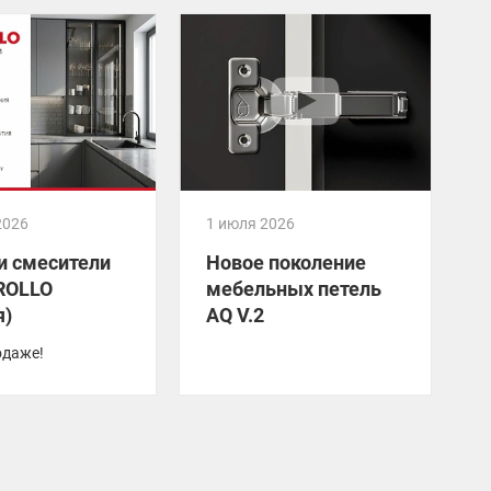
2026
1 июля 2026
2
и смесители
Новое поколение
ROLLO
мебельных петель
я)
AQ V.2
одаже!