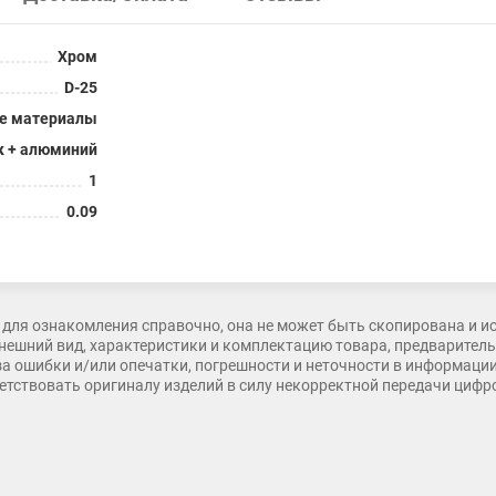
Хром
D-25
ые материалы
к + алюминий
1
0.09
для ознакомления справочно, она не может быть скопирована и и
нешний вид, характеристики и комплектацию товара, предварительн
 за ошибки и/или опечатки, погрешности и неточности в информаци
тветствовать оригиналу изделий в силу некорректной передачи циф