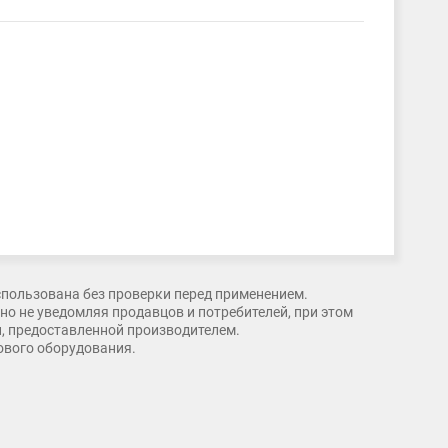
спользована без проверки перед применением.
о не уведомляя продавцов и потребителей, при этом
и, предоставленной производителем.
рового оборудования.