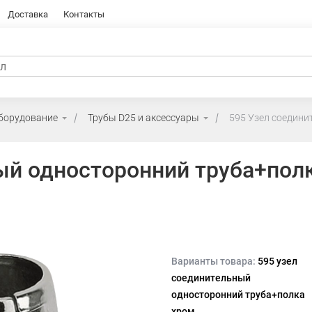
Доставка
Контакты
оборудование
Трубы D25 и аксессуары
595 Узел соедини
ый односторонний труба+пол
Варианты товара:
595 узел
соединительный
односторонний труба+полка
хром