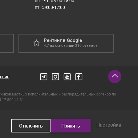
пн. - чт. с 9:00-18:00
пт. с 9:00-17:00
Рейтинг в Google
4.7
на основании
210
отзывов
ение
тников местных исполнительных и распорядительных органов по
17 500 41 31.
Настройка
Отклонить
Принять