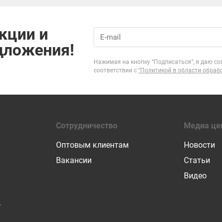
кции и
дложения!
Нажимая на кнопку “Подписаться”, я даю со
соответствии с
“Политикой в области обраб
Сотрудничество
Медиа це
Оптовым клиентам
Новости
Вакансии
Статьи
Видео
Р