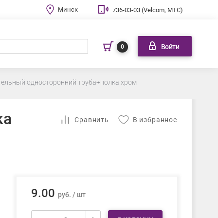
Минск
736-03-03 (Velcom, МТС)
Войти
0
тельный односторонний труба+полка хром
ка
Cравнить
В избранное
9.00
руб. / шт