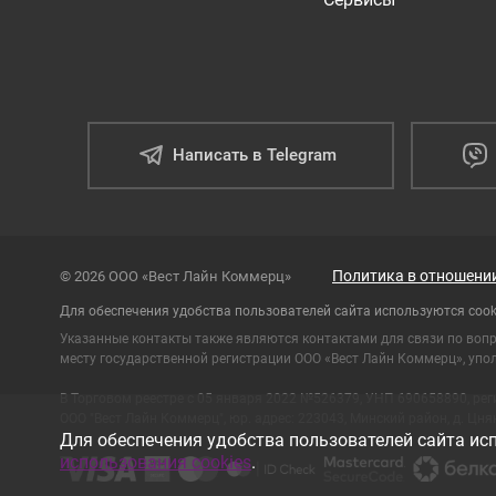
Написать в Telegram
Политика в отношени
© 2026 ООО «Вест Лайн Коммерц»
Для обеспечения удобства пользователей сайта используются cook
Указанные контакты также являются контактами для связи по воп
месту государственной регистрации ООО «Вест Лайн Коммерц», упол
В Торговом реестре с 05 января 2022 №526379, УНП 690658890, ре
ООО "Вест Лайн Коммерц", юр. адрес: 223043, Минский район, д. Цнянк
Для обеспечения удобства пользователей сайта исп
использования cookies
.