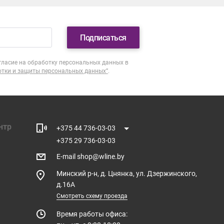
Подписаться
гласие на обработку персональных данных в
отки и защиты персональных данных”
.
нтр
+375 44 736-03-03
+375 29 736-03-03
E-mail
shop@wline.by
Минский р-н, д. Цнянка, ул. Дзержинского,
д.16А
Смотреть схему проезда
Время работы офиса: