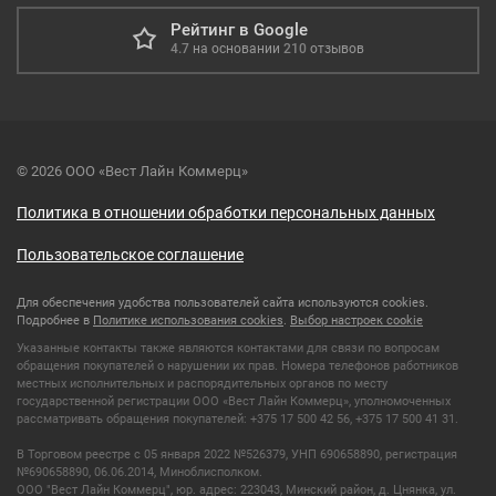
Рейтинг в Google
4.7
на основании
210
отзывов
© 2026 ООО «Вест Лайн Коммерц»
Политика в отношении обработки персональных данных
Пользовательское соглашение
Для обеспечения удобства пользователей сайта используются cookies.
Подробнее в
Политике использования cookies
.
Выбор настроек cookie
Указанные контакты также являются контактами для связи по вопросам
обращения покупателей о нарушении их прав. Номера телефонов работников
местных исполнительных и распорядительных органов по месту
государственной регистрации ООО «Вест Лайн Коммерц», уполномоченных
рассматривать обращения покупателей: +375 17 500 42 56, +375 17 500 41 31.
В Торговом реестре с 05 января 2022 №526379, УНП 690658890, регистрация
№690658890, 06.06.2014, Миноблисполком.
ООО "Вест Лайн Коммерц", юр. адрес: 223043, Минский район, д. Цнянка, ул.