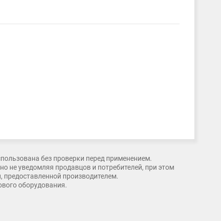
спользована без проверки перед применением.
о не уведомляя продавцов и потребителей, при этом
и, предоставленной производителем.
рового оборудования.