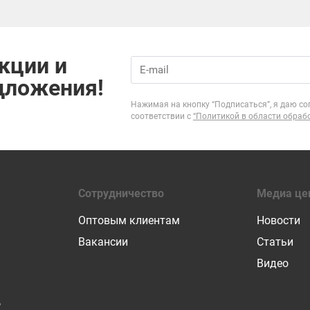
кции и
дложения!
Нажимая на кнопку “Подписаться”, я даю со
соответствии с
“Политикой в области обраб
Сотрудничество
Медиа це
Оптовым клиентам
Новости
Вакансии
Статьи
Видео
Р