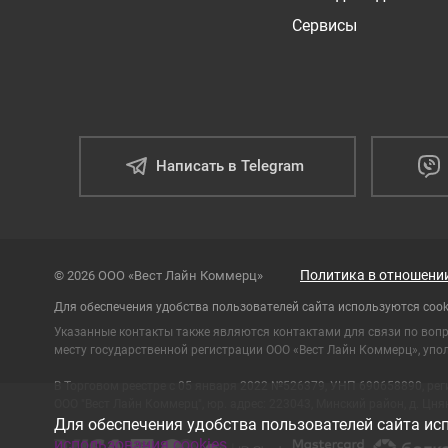
Сервисы
Написать в Telegram
Политика в отношени
© 2026 ООО «Вест Лайн Коммерц»
Для обеспечения удобства пользователей сайта используются cook
Указанные контакты также являются контактами для связи по воп
месту государственной регистрации ООО «Вест Лайн Коммерц», упол
В Торговом реестре с 05 января 2022 №526379, УНП 690658890, ре
ООО "Вест Лайн Коммерц", юр. адрес: 223043, Минский район, д. Цнянк
Для обеспечения удобства пользователей сайта исп
использования cookies
.