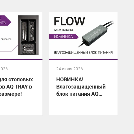
2026
24 июля 2026
2
для столовых
НОВИНКА!
ов AQ TRAY в
Влагозащищенный
размере!
блок питания AQ
FLOW
У