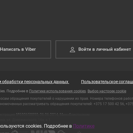
Написать в Viber
Войти в личный кабинет
и обработки персональных данных
Пользовательское соглаш
ies. Подробнее в
Политике использования cookies
.
Выбор настроек cookie
росам обращения покупателей о нарушении их прав. Номера телефонов рабо
номоченных рассматривать обращения покупателей: +375 17 500 42 56, +375 
гистрация №690658890, 06.06.2014, Миноблисполком.
а, ул. Дзержинского, 16а, к 1.
ользуются cookies. Подробнее в
Политике