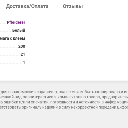
Доставка/Оплата
Отзывы
Pfleiderer
Белый
мага с клеем
200
21
1
для ознакомления справочно, она не может быть скопирована и и
нешний вид, характеристики и комплектацию товара, предварительн
 за ошибки и/или опечатки, погрешности и неточности в информаци
тветствовать оригиналу изделий в силу некорректной передачи циф