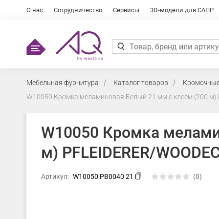
О нас
Сотрудничество
Сервисы
3D-модели для САПР
Мебельная фурнитура
Каталог товаров
Кромочные
W10050 Кромка меламиновая Белый 21 мм с клеем (200 м
W10050 Кромка меламин
м) PFLEIDERER/WOODE
Артикул:
W10050 PB0040 21
(0)