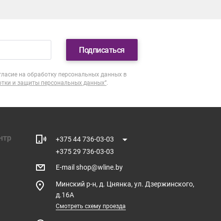
Подписаться
гласие на обработку персональных данных в
отки и защиты персональных данных”
.
нтр
+375 44 736-03-03
+375 29 736-03-03
E-mail
shop@wline.by
Минский р-н, д. Цнянка, ул. Дзержинского,
д.16А
Смотреть схему проезда