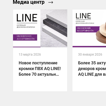
Медиа центр
13 марта 2026
30 января 2026
Новое поступление
Более 35 акт
кромки ПВХ AQ LINE!
декоров кро
Более 70 актуальных
AQ LINE для 
декоров уже на
мебели!
складе!