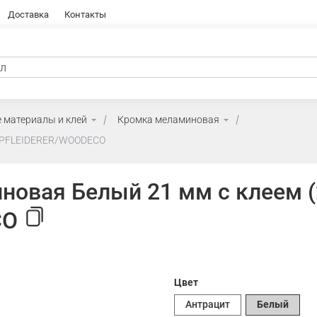
Доставка
Контакты
 материалы и клей
Кромка меламиновая
) PFLEIDERER/WOODECO
овая Белый 21 мм с клеем 
CO
Цвет
Антрацит
Белый