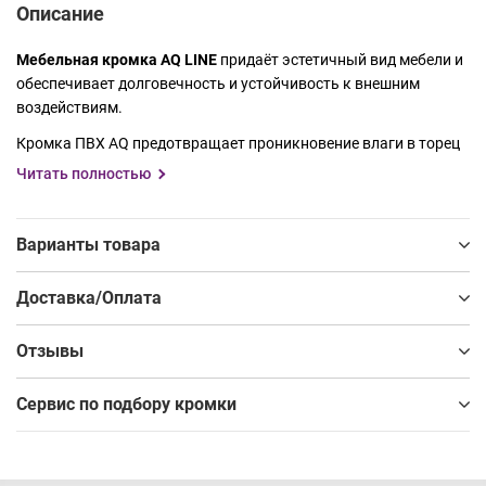
Описание
Мебельная кромка AQ LINE
придаёт эстетичный вид мебели и
обеспечивает долговечность и устойчивость к внешним
воздействиям.
Кромка ПВХ AQ предотвращает проникновение влаги в торец
плитного материала, надежно защищает его от сколов и
Читать полностью
царапин, продлевая срок службы и сохраняя аккуратный
внешний вид мебели. Обеспечивая идеальное приклеивание,
AQ LINE придаст изделию завершенный внешний вид.
Варианты товара
Благодаря широкой палитре декоров, кромка AQ LINE
Доставка/Оплата
идеально сочетается с плитами ведущих производителей,
таких как BYSPAN, Kronospan и Egger, обеспечивая целостный
Отзывы
и гармоничный дизайн мебели. Для вашего удобства у нас
есть специальный Сервис по подбору кромки под ДСП .
Сервис по подбору кромки
Кромка AQ представлена в следующих размерах:
• Толщина – 0,6; 0,8; 1,8 мм
• Ширина – 19 мм, 22 мм, 42 мм.