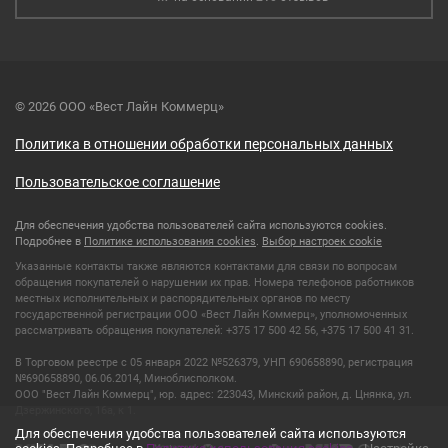
© 2026 ООО «Вест Лайн Коммерц»
Политика в отношении обработки персональных данных
Пользовательское соглашение
Для обеспечения удобства пользователей сайта используются cookies.
Подробнее в
Политике использования cookies
.
Выбор настроек cookie
Указанные контакты также являются контактами для связи по вопросам
обращения покупателей о нарушении их прав. Номера телефонов работников
местных исполнительных и распорядительных органов по месту
государственной регистрации ООО «Вест Лайн Коммерц», уполномоченных
рассматривать обращения покупателей: +375 17 500 42 56, +375 17 500 41 31.
В Торговом реестре с 05 января 2022 №526379, УНП 690658890, регистрация
№690658890, 06.06.2014, Миноблисполком.
ООО "Вест Лайн Коммерц", юр. адрес: 223043, Минский район, д. Цнянка, ул.
Дзержинского, 16а, к 1.
Для обеспечения удобства пользователей сайта используются