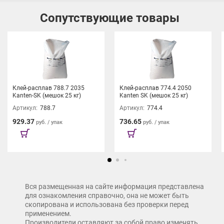
Сопутствующие товары
Кромка ПВХ AQ LINE – долговечное решение для эволюции
комфорта!
Клей-расплав 788.7 2035
Клей-расплав 774.4 2050
Kanten-SK (мешок 25 кг)
Kanten SK (мешок 25 кг)
Артикул:
788.7
Артикул:
774.4
929.37
736.65
руб. / упак
руб. / упак
Вся размещенная на сайте информация представлена
для ознакомления справочно, она не может быть
скопирована и использована без проверки перед
применением.
Производители оставляют за собой право изменять