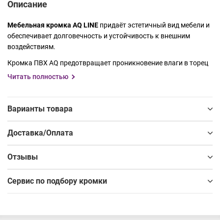
Описание
Мебельная кромка AQ LINE
придаёт эстетичный вид мебели и
обеспечивает долговечность и устойчивость к внешним
воздействиям.
Кромка ПВХ AQ предотвращает проникновение влаги в торец
плитного материала, надежно защищает его от сколов и
Читать полностью
царапин, продлевая срок службы и сохраняя аккуратный
внешний вид мебели. Обеспечивая идеальное приклеивание,
AQ LINE придаст изделию завершенный внешний вид.
Варианты товара
Благодаря широкой палитре декоров, кромка AQ LINE
Доставка/Оплата
идеально сочетается с плитами ведущих производителей,
таких как BYSPAN, Kronospan и Egger, обеспечивая целостный
Отзывы
и гармоничный дизайн мебели. Для вашего удобства у нас
есть специальный Сервис по подбору кромки под ДСП .
Сервис по подбору кромки
Кромка AQ представлена в следующих размерах:
• Толщина – 0,6; 0,8; 1,8 мм
• Ширина – 19 мм, 22 мм, 42 мм.