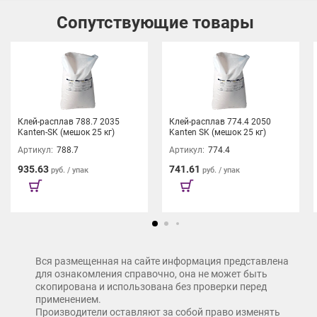
Сопутствующие товары
Кромка ПВХ AQ LINE – долговечное решение для эволюции
комфорта!
Клей-расплав 788.7 2035
Клей-расплав 774.4 2050
Kanten-SK (мешок 25 кг)
Kanten SK (мешок 25 кг)
Артикул:
788.7
Артикул:
774.4
935.63
741.61
руб. / упак
руб. / упак
Вся размещенная на сайте информация представлена
для ознакомления справочно, она не может быть
скопирована и использована без проверки перед
применением.
Производители оставляют за собой право изменять