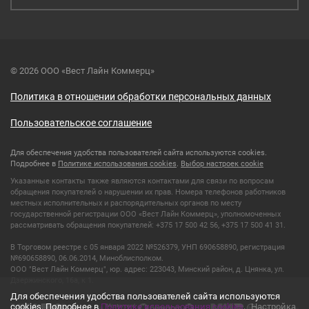
© 2026 ООО «Вест Лайн Коммерц»
Политика в отношении обработки персональных данных
Пользовательское соглашение
Для обеспечения удобства пользователей сайта используются cookies.
Подробнее в
Политике использования cookies
.
Выбор настроек cookie
Указанные контакты также являются контактами для связи по вопросам
обращения покупателей о нарушении их прав. Номера телефонов работников
местных исполнительных и распорядительных органов по месту
государственной регистрации ООО «Вест Лайн Коммерц», уполномоченных
рассматривать обращения покупателей: +375 17 500 42 56, +375 17 500 41 31.
В Торговом реестре с 05 января 2022 №526379, УНП 690658890, регистрация
№690658890, 06.06.2014, Миноблисполком.
ООО "Вест Лайн Коммерц", юр. адрес: 223043, Минский район, д. Цнянка, ул.
Дзержинского, 16а, к 1.
Для обеспечения удобства пользователей сайта используются
cookies. Подробнее в
Политике использования cookies
.
Настройка