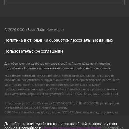
© 2026 ООО «Вест Лайн Коммерц»
Политика в отношении обработки персональных данных
Пользовательское соглашение
Для обеспечения удобства пользователей сайта используются cookies.
Подробнее в
Политике использования cookies
.
Выбор настроек cookie
Указанные контакты также являются контактами для связи по вопросам
обращения покупателей о нарушении их прав. Номера телефонов работников
местных исполнительных и распорядительных органов по месту
государственной регистрации ООО «Вест Лайн Коммерц», уполномоченных
рассматривать обращения покупателей: +375 17 500 42 56, +375 17 500 41 31.
В Торговом реестре с 05 января 2022 №526379, УНП 690658890, регистрация
№690658890, 06.06.2014, Миноблисполком.
ООО "Вест Лайн Коммерц", юр. адрес: 223043, Минский район, д. Цнянка, ул.
Дзержинского, 16а, к 1.
Для обеспечения удобства пользователей сайта используются
cookies. Подробнее в
Политике использования cookies
.
Настройка