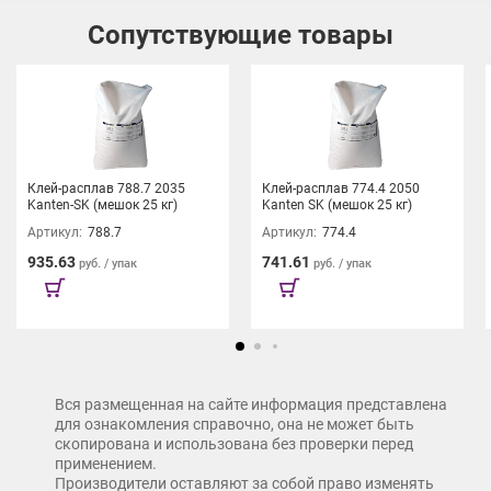
Сопутствующие товары
Кромка ПВХ AQ LINE – долговечное решение для эволюции
комфорта!
Клей-расплав 788.7 2035
Клей-расплав 774.4 2050
Kanten-SK (мешок 25 кг)
Kanten SK (мешок 25 кг)
Артикул:
788.7
Артикул:
774.4
935.63
741.61
руб. / упак
руб. / упак
Вся размещенная на сайте информация представлена
для ознакомления справочно, она не может быть
скопирована и использована без проверки перед
применением.
Производители оставляют за собой право изменять