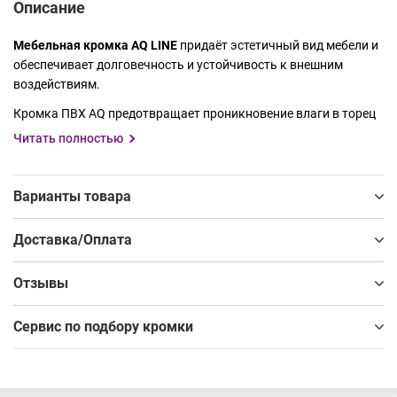
Описание
Мебельная кромка AQ LINE
придаёт эстетичный вид мебели и
обеспечивает долговечность и устойчивость к внешним
воздействиям.
Кромка ПВХ AQ предотвращает проникновение влаги в торец
плитного материала, надежно защищает его от сколов и
Читать полностью
царапин, продлевая срок службы и сохраняя аккуратный
внешний вид мебели. Обеспечивая идеальное приклеивание,
AQ LINE придаст изделию завершенный внешний вид.
Варианты товара
Благодаря широкой палитре декоров, кромка AQ LINE
Доставка/Оплата
идеально сочетается с плитами ведущих производителей,
таких как BYSPAN, Kronospan и Egger, обеспечивая целостный
Отзывы
и гармоничный дизайн мебели. Для вашего удобства у нас
есть специальный Сервис по подбору кромки под ДСП .
Сервис по подбору кромки
Кромка AQ представлена в следующих размерах:
• Толщина – 0,6; 0,8; 1,8 мм
• Ширина – 19 мм, 22 мм, 42 мм.