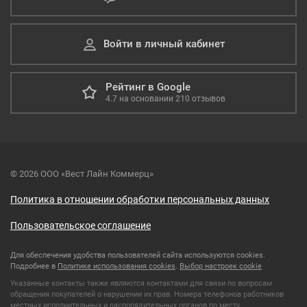
Войти в личный кабинет
Рейтинг в Google
4.7
на основании
210
отзывов
© 2026 ООО «Вест Лайн Коммерц»
Политика в отношении обработки персональных данных
Пользовательское соглашение
Для обеспечения удобства пользователей сайта используются cookies.
Подробнее в
Политике использования cookies
.
Выбор настроек cookie
Указанные контакты также являются контактами для связи по вопросам
обращения покупателей о нарушении их прав. Номера телефонов работников
местных исполнительных и распорядительных органов по месту