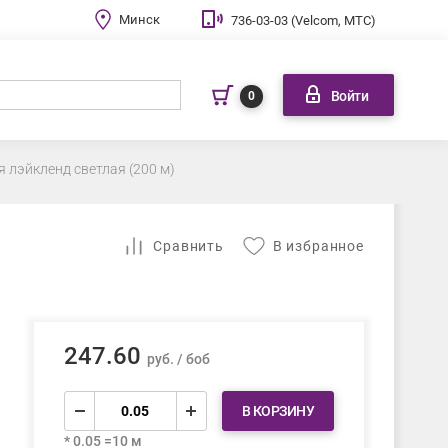
Минск
736-03-03 (Velcom, МТС)
Войти
0
я лэйкленд светлая (200 м)
Cравнить
В избранное
247.60
руб. / боб
В КОРЗИНУ
* 0.05 =10 м