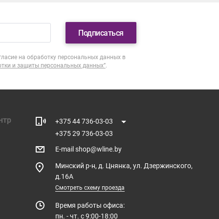
Подписаться
гласие на обработку персональных данных в
отки и защиты персональных данных”
.
нтр
+375 44 736-03-03
+375 29 736-03-03
E-mail
shop@wline.by
Минский р-н, д. Цнянка, ул. Дзержинского,
д.16А
Смотреть схему проезда
Время работы офиса:
пн. - чт. с 9:00-18:00