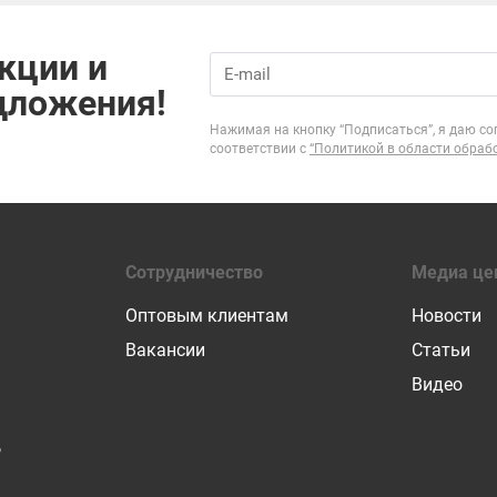
кции и
дложения!
Нажимая на кнопку “Подписаться”, я даю со
соответствии с
“Политикой в области обраб
Сотрудничество
Медиа це
Оптовым клиентам
Новости
Вакансии
Статьи
Видео
Р