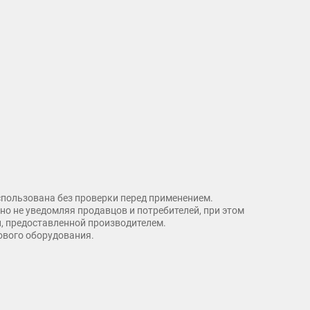
спользована без проверки перед применением.
о не уведомляя продавцов и потребителей, при этом
и, предоставленной производителем.
рового оборудования.