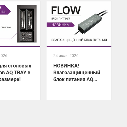
2026
24 июля 2026
2
для столовых
НОВИНКА!
ов AQ TRAY в
Влагозащищенный
размере!
блок питания AQ
FLOW
У