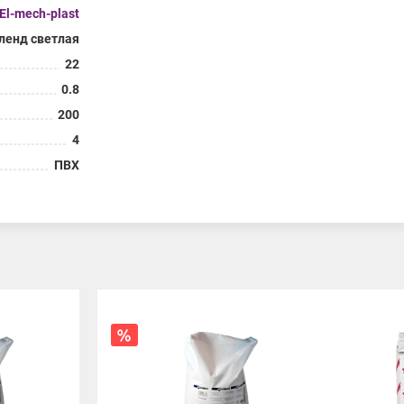
El-mech-plast
ленд светлая
22
0.8
200
4
ПВХ