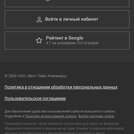
Войти в личный кабинет
Рейтинг в Google
4.7
на основании
210
отзывов
© 2026 ООО «Вест Лайн Коммерц»
Политика в отношении обработки персональных данных
Пользовательское соглашение
Для обеспечения удобства пользователей сайта используются cookies.
Подробнее в
Политике использования cookies
.
Выбор настроек cookie
Указанные контакты также являются контактами для связи по вопросам
обращения покупателей о нарушении их прав. Номера телефонов работников
местных исполнительных и распорядительных органов по месту