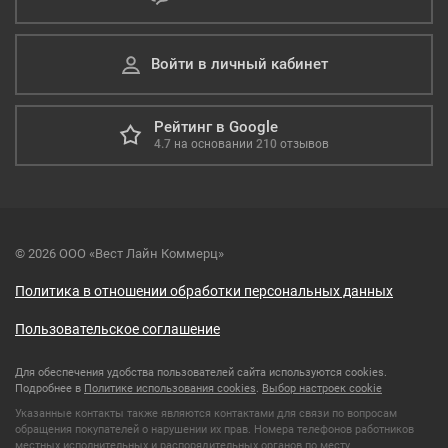
Войти в личный кабинет
Рейтинг в Google
4.7
на основании
210
отзывов
© 2026 ООО «Вест Лайн Коммерц»
Политика в отношении обработки персональных данных
Пользовательское соглашение
Для обеспечения удобства пользователей сайта используются cookies.
Подробнее в
Политике использования cookies
.
Выбор настроек cookie
Указанные контакты также являются контактами для связи по вопросам
обращения покупателей о нарушении их прав. Номера телефонов работников
местных исполнительных и распорядительных органов по месту