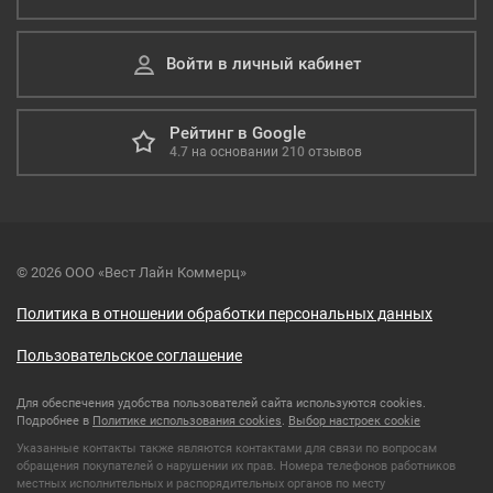
Войти в личный кабинет
Рейтинг в Google
4.7
на основании
210
отзывов
© 2026 ООО «Вест Лайн Коммерц»
Политика в отношении обработки персональных данных
Пользовательское соглашение
Для обеспечения удобства пользователей сайта используются cookies.
Подробнее в
Политике использования cookies
.
Выбор настроек cookie
Указанные контакты также являются контактами для связи по вопросам
обращения покупателей о нарушении их прав. Номера телефонов работников
местных исполнительных и распорядительных органов по месту