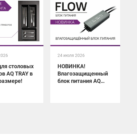
2026
24 июля 2026
2
для столовых
НОВИНКА!
ов AQ TRAY в
Влагозащищенный
размере!
блок питания AQ
FLOW
У