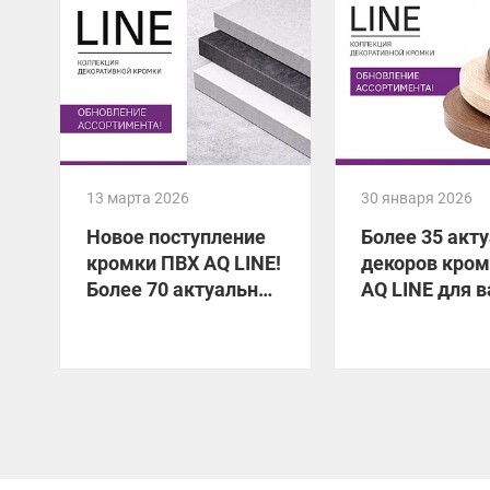
13 марта 2026
30 января 2026
Новое поступление
Более 35 акт
кромки ПВХ AQ LINE!
декоров кро
Более 70 актуальных
AQ LINE для 
декоров уже на
мебели!
складе!