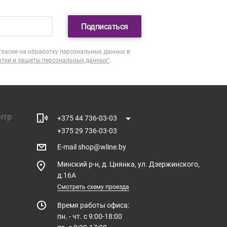
Подписаться
гласие на обработку персональных данных в
отки и защиты персональных данных”
.
нтр
+375 44 736-03-03
+375 29 736-03-03
E-mail
shop@wline.by
Минский р-н, д. Цнянка, ул. Дзержинского,
д.16А
Смотреть схему проезда
Время работы офиса:
пн. - чт. с 9:00-18:00