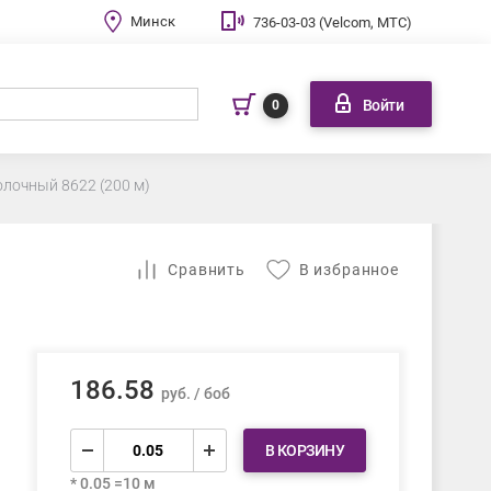
Минск
736-03-03 (Velcom, МТС)
Войти
0
олочный 8622 (200 м)
Cравнить
В избранное
186.58
руб. / боб
В КОРЗИНУ
* 0.05 =10 м