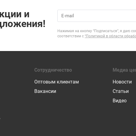
кции и
дложения!
Нажимая на кнопку “Подписаться”, я даю со
соответствии с
“Политикой в области обраб
Сотрудничество
Медиа це
Оптовым клиентам
Новости
Вакансии
Статьи
Видео
Р