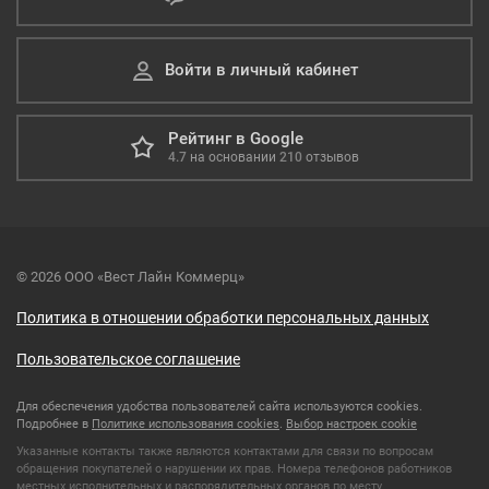
Войти в личный кабинет
Рейтинг в Google
4.7
на основании
210
отзывов
© 2026 ООО «Вест Лайн Коммерц»
Политика в отношении обработки персональных данных
Пользовательское соглашение
Для обеспечения удобства пользователей сайта используются cookies.
Подробнее в
Политике использования cookies
.
Выбор настроек cookie
Указанные контакты также являются контактами для связи по вопросам
обращения покупателей о нарушении их прав. Номера телефонов работников
местных исполнительных и распорядительных органов по месту