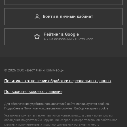
Войти в личный кабинет
Рейтинг в Google
4.7
на основании
210
отзывов
© 2026 ООО «Вест Лайн Коммерц»
Политика в отношении обработки персональных данных
Пользовательское соглашение
Для обеспечения удобства пользователей сайта используются cookies.
Подробнее в
Политике использования cookies
.
Выбор настроек cookie
Указанные контакты также являются контактами для связи по вопросам
обращения покупателей о нарушении их прав. Номера телефонов работников
местных исполнительных и распорядительных органов по месту