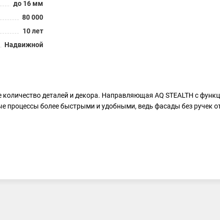
до 16 мм
80 000
10 лет
Надвижной
оличество деталей и декора. Направляющая AQ STEALTH с функцией
ые процессы более быстрыми и удобными, ведь фасады без ручек о
вать ящик от нажатия в любом месте на фасад не только рукой.
иобретается отдельно.
щиков
до 1300 мм.
 мм,
по ширине
± 1,5 мм,
по глубине:
+2/-1 мм
позволит компенсирова