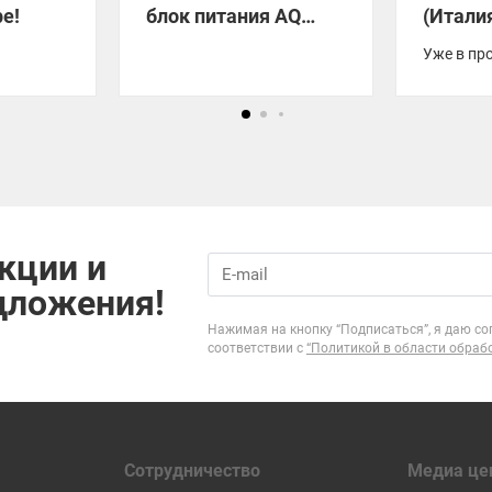
е!
блок питания AQ
(Итали
FLOW
Уже в пр
кции и
дложения!
Нажимая на кнопку “Подписаться”, я даю со
соответствии с
“Политикой в области обраб
Сотрудничество
Медиа це