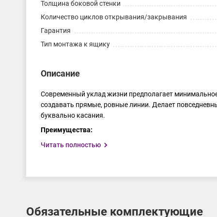
Толщина боковой стенки
Количество циклов открывания/закрывания
Гарантия
Тип монтажа к ящику
Описание
Современный уклад жизни предполагает минимальное к
создавать прямые, ровные линии. Делает повседневн
буквально касания.
Преимущества:
Наличие синхронизирующей штанги позволяет откры
Читать полностью
*синхронизирующая штанга в комплект не входит, пр
Возможность изготовления широких выдвижных я
Возможность регулировки фасада по высоте
0 ... +3
рисунок фасада.
Обязательные комплектующие