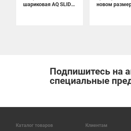
шариковая AQ SLIDE
новом размер
Н35 по специальной
цене!
Подпишитесь на а
специальные пре
Каталог товаров
Клиентам