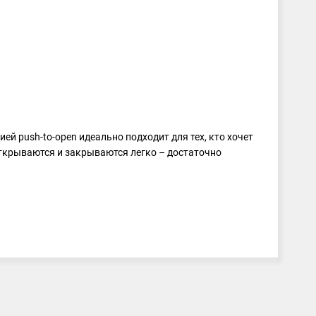
 push-to-open идеально подходит для тех, кто хочет
ткрываются и закрываются легко – достаточно
ть все неточности при монтаже и создать идеальный