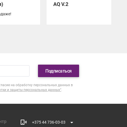
я)
AQ V.2
одаже!
Подписаться
гласие на обработку персональных данных в
отки и защиты персональных данных”
.
нтр
+375 44 736-03-03