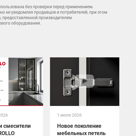
спользована без проверки перед применением.
о не уведомляя продавцов и потребителей, при этом
и, предоставленной производителем.
рового оборудования.
2026
1 июля 2026
2
и смесители
Новое поколение
ROLLO
мебельных петель