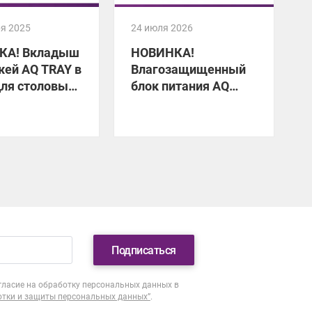
ря 2025
24 июля 2026
1
КА! Вкладыш
НОВИНКА!
жей AQ TRAY в
Влагозащищенный
для столовых
блок питания AQ
A
ов
FLOW
Подписаться
гласие на обработку персональных данных в
отки и защиты персональных данных”
.