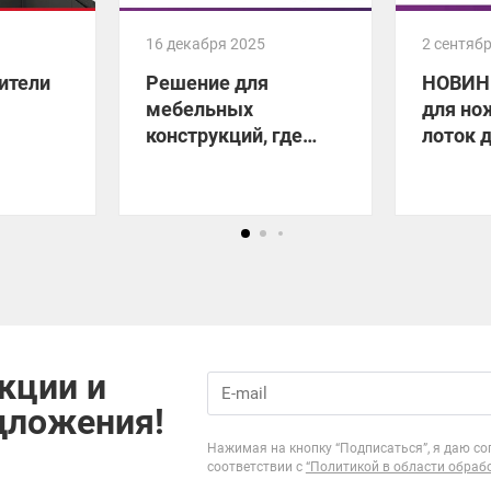
16 декабря 2025
2 сентяб
ители
Решение для
НОВИН
мебельных
для но
конструкций, где
лоток 
нужен отвод тепла!
прибор
кции и
дложения!
Нажимая на кнопку “Подписаться”, я даю со
соответствии с
“Политикой в области обраб