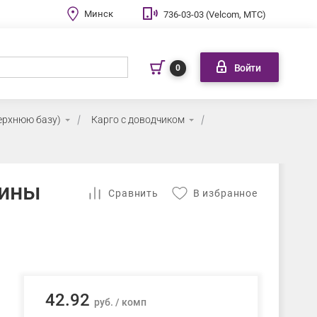
Минск
736-03-03 (Velcom, МТС)
Войти
0
ерхнюю базу)
Карго с доводчиком
зины
Cравнить
В избранное
42.92
руб. / комп