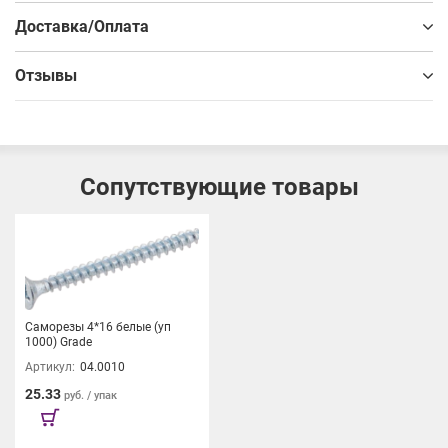
Доставка/Оплата
Доводчик обеспечивает плавное закрывание фасадов,
мягко и плавно завершает действие даже если попытаетесь
Отзывы
хлопнуть фасадом.
Надежность в использовании подтверждается 40 000
циклов открывания и закрывания.
Сопутствующие товары
Достойный уровень качества подтверждаем гарантией 5 лет.
Саморезы 4*16 белые (уп
1000) Grade
Артикул:
04.0010
25.33
руб. / упак