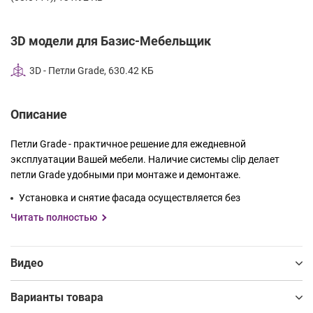
3D модели для Базис-Мебельщик
3D - Петли Grade, 630.42 КБ
Описание
Петли Grade - практичное решение для ежедневной
эксплуатации Вашей мебели. Наличие системы clip делает
петли Grade удобными при монтаже и демонтаже.
Установка и снятие фасада осуществляется без
инструментов, требует меньше усилий и экономит время —
Читать полностью
даже большой фасад легко и быстро установит один
человек.
Видео
Возможность многократной установки и снятия фасада с
сохранением всех регулировок по горизонтали, вертикали и
Варианты товара
глубине.