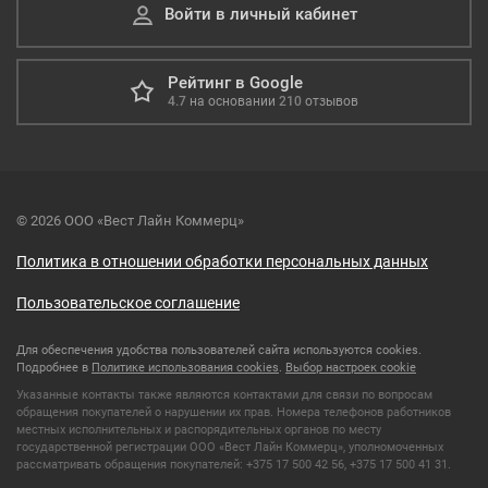
Войти в личный кабинет
Рейтинг в Google
4.7
на основании
210
отзывов
© 2026 ООО «Вест Лайн Коммерц»
Политика в отношении обработки персональных данных
Пользовательское соглашение
Для обеспечения удобства пользователей сайта используются cookies.
Подробнее в
Политике использования cookies
.
Выбор настроек cookie
Указанные контакты также являются контактами для связи по вопросам
обращения покупателей о нарушении их прав. Номера телефонов работников
местных исполнительных и распорядительных органов по месту
государственной регистрации ООО «Вест Лайн Коммерц», уполномоченных
рассматривать обращения покупателей: +375 17 500 42 56, +375 17 500 41 31.