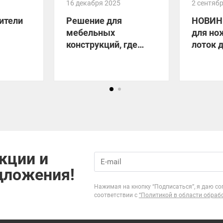
16 декабря 2025
2 сентяб
ители
Решение для
НОВИН
мебельных
для но
конструкций, где
лоток 
нужен отвод тепла!
прибор
кции и
дложения!
Нажимая на кнопку “Подписаться”, я даю со
соответствии с
“Политикой в области обраб