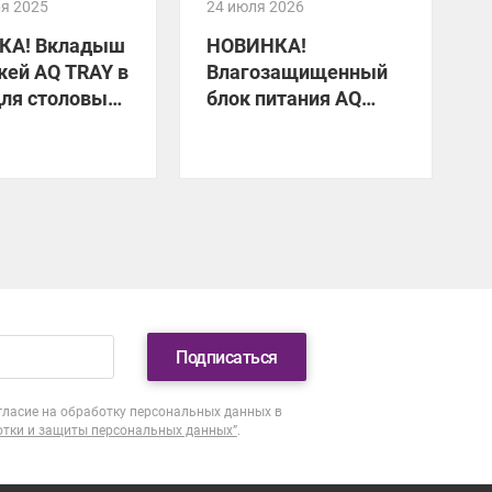
ря 2025
24 июля 2026
1
КА! Вкладыш
НОВИНКА!
жей AQ TRAY в
Влагозащищенный
для столовых
блок питания AQ
A
ов
FLOW
Подписаться
гласие на обработку персональных данных в
отки и защиты персональных данных”
.