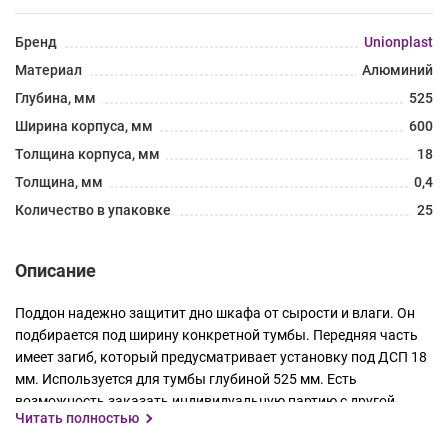
Бренд
Unionplast
Материал
Алюминий
Глубина, мм
525
Ширина корпуса, мм
600
Толщина корпуса, мм
18
Толщина, мм
0,4
Количество в упаковке
25
Описание
Поддон надежно защитит дно шкафа от сырости и влаги. Он
подбирается под ширину конкретной тумбы. Передняя часть
имеет загиб, который предусматривает установку под ДСП 18
мм. Используется для тумбы глубиной 525 мм. Есть
возможность заказать индивидуальную партию с другой
Читать полностью
глубиной.