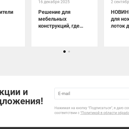
16 декабря 2025
2 сентяб
ители
Решение для
НОВИН
мебельных
для но
конструкций, где
лоток 
нужен отвод тепла!
прибор
кции и
дложения!
Нажимая на кнопку “Подписаться”, я даю со
соответствии с
“Политикой в области обраб