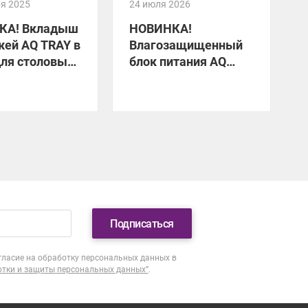
ря 2025
24 июля 2026
1
КА! Вкладыш
НОВИНКА!
жей AQ TRAY в
Влагозащищенный
для столовых
блок питания AQ
A
ов
FLOW
Подписаться
гласие на обработку персональных данных в
отки и защиты персональных данных”
.