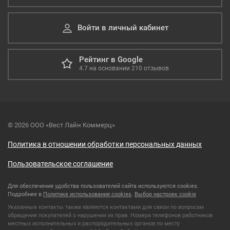
Войти в личный кабинет
Рейтинг в Google
4.7
на основании
210
отзывов
© 2026 ООО «Вест Лайн Коммерц»
Политика в отношении обработки персональных данных
Пользовательское соглашение
Для обеспечения удобства пользователей сайта используются cookies.
Подробнее в
Политике использования cookies
.
Выбор настроек cookie
Указанные контакты также являются контактами для связи по вопросам
обращения покупателей о нарушении их прав. Номера телефонов работников
местных исполнительных и распорядительных органов по месту