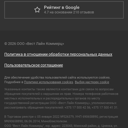
Рейтинг в Google
4.7
на основании
210
отзывов
© 2026 ООО «Вест Лайн Коммерц»
Политика в отношении обработки персональных данных
Пользовательское соглашение
Для обеспечения удобства пользователей сайта используются cookies.
Подробнее в
Политике использования cookies
.
Выбор настроек cookie
Указанные контакты также являются контактами для связи по вопросам
обращения покупателей о нарушении их прав. Номера телефонов работников
местных исполнительных и распорядительных органов по месту
государственной регистрации ООО «Вест Лайн Коммерц», уполномоченных
рассматривать обращения покупателей: +375 17 500 42 56, +375 17 500 41 31.
В Торговом реестре с 05 января 2022 №526379, УНП 690658890, регистрация
№690658890, 06.06.2014, Миноблисполком.
ООО "Вест Лайн Коммерц", юр. адрес: 223043, Минский район, д. Цнянка, ул.