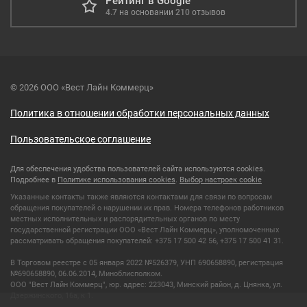
Рейтинг в Google
4.7
на основании
210
отзывов
© 2026 ООО «Вест Лайн Коммерц»
Политика в отношении обработки персональных данных
Пользовательское соглашение
Для обеспечения удобства пользователей сайта используются cookies.
Подробнее в
Политике использования cookies
.
Выбор настроек cookie
Указанные контакты также являются контактами для связи по вопросам
обращения покупателей о нарушении их прав. Номера телефонов работников
местных исполнительных и распорядительных органов по месту
государственной регистрации ООО «Вест Лайн Коммерц», уполномоченных
рассматривать обращения покупателей: +375 17 500 42 56, +375 17 500 41 31.
В Торговом реестре с 05 января 2022 №526379, УНП 690658890, регистрация
№690658890, 06.06.2014, Миноблисполком.
ООО "Вест Лайн Коммерц", юр. адрес: 223043, Минский район, д. Цнянка, ул.
Дзержинского, 16а, к 1.