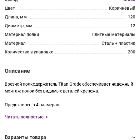
Цвет
Коричневый
Длина, мм
120
Диаметр, мм
12
Материал полки
Плитные материалы
Материал
Сталь + пластик
Количество в упаковке
200
Описание
Врезной полкодержатель Titan Grade обеспечивает надежный
монтаж полок без видимых деталей крепежа.
Представлен в 4 размерах:
Titan D-10 L-100 Grade
Читать полностью
Titan D-10 L-145 Grade
Titan D-12 L-120 Grade
Titan D-14 L-140 Grade
Варианты товара