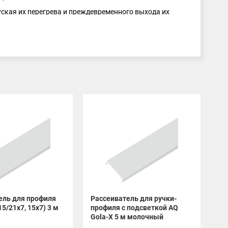
ская их перегрева и преждевременного выхода их
ивных световых решений.
ель для профиля
Рассеиватель для ручки-
Ра
5/21х7, 15х7) 3 м
профиля с подсветкой AQ
AQ
Gola-X 5 м молочный
мо