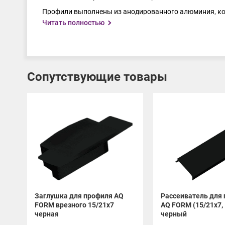
Профили выполнены из анодированного алюминия, кот
строя.
Читать полностью
Разные типы монтажа позволяют использовать AQ FOR
AQ FORM — создавайте освещение, которое подчёрки
Сопутствующие товары
Заглушка для профиля AQ
Рассеиватель для
FORM врезного 15/21х7
AQ FORM (15/21х7, 
черная
черный