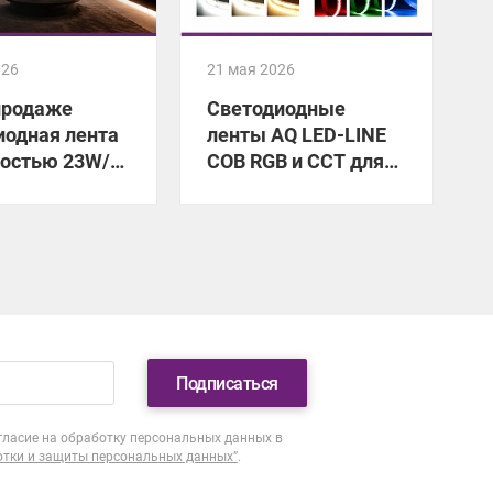
026
21 мая 2026
2
продаже
Светодиодные
иодная лента
ленты AQ LED-LINE
остью 23W/м
COB RGB и CCT для
ксимально
разных сценариев
 освещения!
освещения!
Подписаться
гласие на обработку персональных данных в
отки и защиты персональных данных”
.