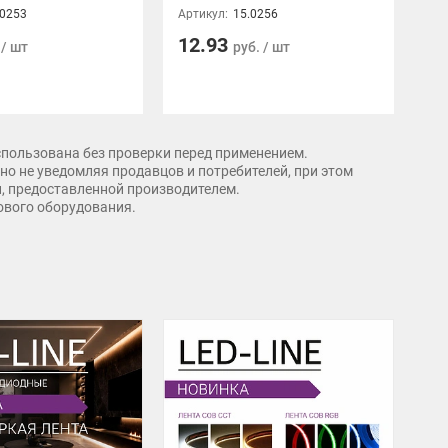
.0253
Артикул:
15.0256
Арт
12.93
5
 / шт
руб. / шт
спользована без проверки перед применением.
о не уведомляя продавцов и потребителей, при этом
и, предоставленной производителем.
рового оборудования.