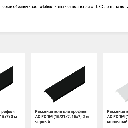
орый обеспечивает эффективный отвод тепла от LED-лент, не допу
M как для мебели, так и для потолочных, настенных или декорат
вает стиль.
 профиля
Рассеиватель для профиля
Рассеиват
15х7) 3 м
AQ FORM (15/21х7, 15х7) 2 м
AQ FORM (1
черный
молочный