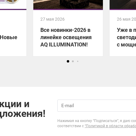
27 мая 2026
26 мая 2
Все новинки-2026 в
Уже в 
 Новые
линейке освещения
светод
AQ ILLUMINATION!
с мощн
 лент
для ма
яркого
кции и
дложения!
Нажимая на кнопку “Подписаться”, я даю со
соответствии с
“Политикой в области обраб