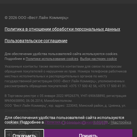
© 2026 ООО «Вест Лайн Коммерц»
Политика в отношении обработки персональных данных
Пользовательское соглашение
Для обеспечения удобства пользователей сайта используются cookies.
Подробнее в
Политике использования cookies
.
Выбор настроек cookie
Указанные контакты также являются контактами для связи по вопросам
обращения покупателей о нарушении их прав. Номера телефонов работников
местных исполнительных и распорядительных органов по месту
государственной регистрации ООО «Вест Лайн Коммерц», уполномоченных
рассматривать обращения покупателей: +375 17 500 42 56, +375 17 500 41 31.
В Торговом реестре с 05 января 2022 №526379, УНП 690658890, регистрация
№690658890, 06.06.2014, Миноблисполком.
ООО "Вест Лайн Коммерц", юр. адрес: 223043, Минский район, д. Цнянка, ул.
Дзержинского, 16а, к 1.
Для обеспечения удобства пользователей сайта используются
cookies. Подробнее в
Политике использования cookies
.
Настройка
Отклонить
Принять