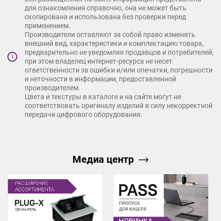
для ознакомления справочно, она не может быть
скопирована и использована без проверки перед
Пропуск для кабеля AQ
идеально подходит для офисных
применением.
столов, кухонной мебели, домашних рабочих зон.
Производители оставляют за собой право изменять
внешний вид, характеристики и комплектацию товара,
предварительно не уведомляя продавцов и потребителей,
i
при этом владелец интернет-ресурса не несет
ответственности за ошибки и/или опечатки, погрешности
и неточности в информации, предоставленной
производителем.
Цвета и текстуры в каталоге и на сайте могут не
соответствовать оригиналу изделий в силу некорректной
передачи цифрового оборудования.
Медиа центр