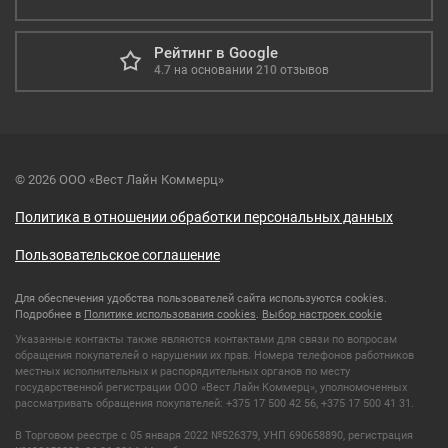
Рейтинг в Google
4.7
на основании
210
отзывов
© 2026 ООО «Вест Лайн Коммерц»
Политика в отношении обработки персональных данных
Пользовательское соглашение
Для обеспечения удобства пользователей сайта используются cookies.
Подробнее в
Политике использования cookies
.
Выбор настроек cookie
Указанные контакты также являются контактами для связи по вопросам
обращения покупателей о нарушении их прав. Номера телефонов работников
местных исполнительных и распорядительных органов по месту
государственной регистрации ООО «Вест Лайн Коммерц», уполномоченных
рассматривать обращения покупателей: +375 17 500 42 56, +375 17 500 41 31.
В Торговом реестре с 05 января 2022 №526379, УНП 690658890, регистрация