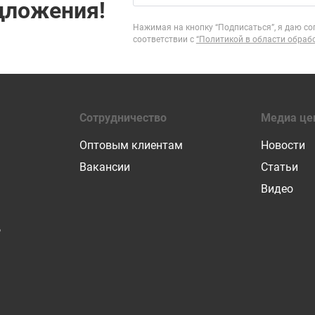
дложения!
Нажимая на кнопку “Подписаться”, я даю со
соответствии с
“Политикой в области обраб
Сотрудничество
Медиа це
Оптовым клиентам
Новости
Вакансии
Статьи
Видео
Р