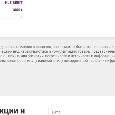
KLEIBERIT
1000 г
9
для ознакомления справочно, она не может быть скопирована и и
нешний вид, характеристики и комплектацию товара, предварительн
 за ошибки и/или опечатки, погрешности и неточности в информаци
тветствовать оригиналу изделий в силу некорректной передачи циф
кции и