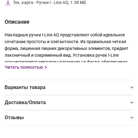
Тех. карта - Ручки i - Line AQ, 1.38 МБ
Описание
Накладные ручки I-Line AQ представляют собой идеальное
сочетание простоты и элегантности. Их правильная четкая
форма, лишенная лишних декоративных элементов, придает
лаконичный и современный вид. Установка ручек I-Line
осуществляется методом наложения на фасад, обеспечивая
Читать полностью
плотное прилегание ко всей поверхности. Надежное крепление
к задней стенке фасада с использованием шурупов
гарантирует долгий срок службы.
Варианты товара
Ручки I-Line обладают удобным захватом, что делает их не
только стильным, но и практичным решением для вашей
Доставка/Оплата
мебели. Эти ручки идеально дополняют коллекцию торцевых
алюминиевых ручек Outline серии I-Line, создавая единый и
Отзывы
гармоничный облик.
Доступные в трех цветах – алюминий, белый матовый и
черный матовый, ручки I-Line позволяют подчеркнуть