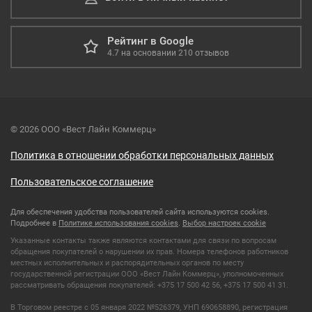
Рейтинг в Google
4.7
на основании
210
отзывов
© 2026 ООО «Вест Лайн Коммерц»
Политика в отношении обработки персональных данных
Пользовательское соглашение
Для обеспечения удобства пользователей сайта используются cookies.
Подробнее в
Политике использования cookies
.
Выбор настроек cookie
Указанные контакты также являются контактами для связи по вопросам
обращения покупателей о нарушении их прав. Номера телефонов работников
местных исполнительных и распорядительных органов по месту
государственной регистрации ООО «Вест Лайн Коммерц», уполномоченных
рассматривать обращения покупателей: +375 17 500 42 56, +375 17 500 41 31.
В Торговом реестре с 05 января 2022 №526379, УНП 690658890, регистрация