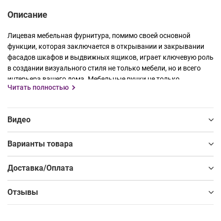
Описание
Лицевая мебельная фурнитура, помимо своей основной
функции, которая заключается в открывании и закрывании
фасадов шкафов и выдвижных ящиков, играет ключевую роль
в создании визуального стиля не только мебели, но и всего
интерьера вашего дома. Мебельные ручки не только
Читать полностью
подчеркивают стиль, но также могут сами по себе стать
выдающимися дизайнерскими элементами, которые
определяют общий характер интерьера.
Видео
В рамках нашей новой коллекции мебельных ручек AQ Long
мы представляем несколько уникальных решений, созданных
Варианты товара
с целью подчеркнуть стиль и добавить дизайнерский штрих
вашему интерьеру. Эти ручки характеризуются своей длиной,
Доставка/Оплата
стилем и элегантностью, а также невероятно приятному
ощущению прикосновения благодаря покрытию soft touch.
Отзывы
Коллекция доступна в самых популярных цветовых
вариантах: матовый черный, матовый белый, матовый графит
и матовый медный.