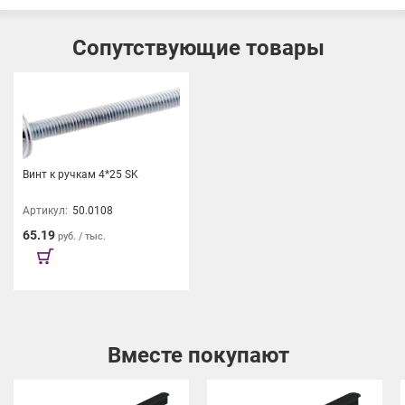
Ручки Lungo
– тонкие и длинные, они отличаются изящной
геометрией. Основание ручки имеет форму квадрата, который
Сопутствующие товары
плавно переходит в изящный изгиб стойки, сохраняя при этом
легкость и воздушность визуального облика фасада. Ручки
Lungo длиной 800 мм доступны в двух цветовых вариантах:
матовый черный и матовый графит.
Винт к ручкам 4*25 SK
Артикул:
50.0108
65.19
руб. / тыс.
Вместе покупают