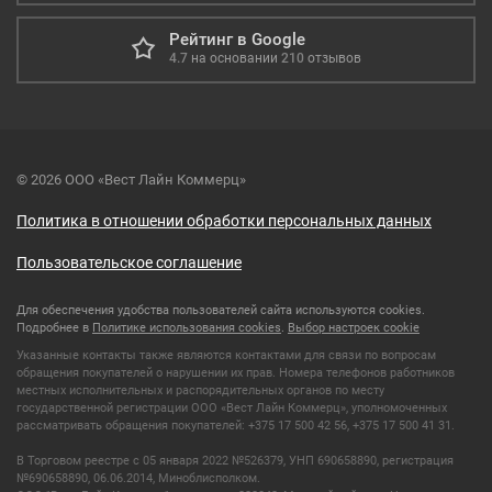
Рейтинг в Google
4.7
на основании
210
отзывов
© 2026 ООО «Вест Лайн Коммерц»
Политика в отношении обработки персональных данных
Пользовательское соглашение
Для обеспечения удобства пользователей сайта используются cookies.
Подробнее в
Политике использования cookies
.
Выбор настроек cookie
Указанные контакты также являются контактами для связи по вопросам
обращения покупателей о нарушении их прав. Номера телефонов работников
местных исполнительных и распорядительных органов по месту
государственной регистрации ООО «Вест Лайн Коммерц», уполномоченных
рассматривать обращения покупателей: +375 17 500 42 56, +375 17 500 41 31.
В Торговом реестре с 05 января 2022 №526379, УНП 690658890, регистрация
№690658890, 06.06.2014, Миноблисполком.