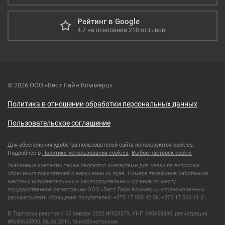
Рейтинг в Google
4.7
на основании
210
отзывов
© 2026 ООО «Вест Лайн Коммерц»
Политика в отношении обработки персональных данных
Пользовательское соглашение
Для обеспечения удобства пользователей сайта используются cookies.
Подробнее в
Политике использования cookies
.
Выбор настроек cookie
Указанные контакты также являются контактами для связи по вопросам
обращения покупателей о нарушении их прав. Номера телефонов работников
местных исполнительных и распорядительных органов по месту
государственной регистрации ООО «Вест Лайн Коммерц», уполномоченных
рассматривать обращения покупателей: +375 17 500 42 56, +375 17 500 41 31.
В Торговом реестре с 05 января 2022 №526379, УНП 690658890, регистрация
№690658890, 06.06.2014, Миноблисполком.