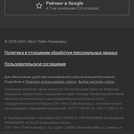
Рейтинг в Google
4.7
на основании
210
отзывов
© 2026 ООО «Вест Лайн Коммерц»
Политика в отношении обработки персональных данных
Пользовательское соглашение
Для обеспечения удобства пользователей сайта используются cookies.
Подробнее в
Политике использования cookies
.
Выбор настроек cookie
Указанные контакты также являются контактами для связи по вопросам
обращения покупателей о нарушении их прав. Номера телефонов работников
местных исполнительных и распорядительных органов по месту
государственной регистрации ООО «Вест Лайн Коммерц», уполномоченных
рассматривать обращения покупателей: +375 17 500 42 56, +375 17 500 41 31.
В Торговом реестре с 05 января 2022 №526379, УНП 690658890, регистрация
№690658890, 06.06.2014, Миноблисполком.
ООО "Вест Лайн Коммерц", юр. адрес: 223043, Минский район, д. Цнянка, ул.
Дзержинского, 16а, к 1.