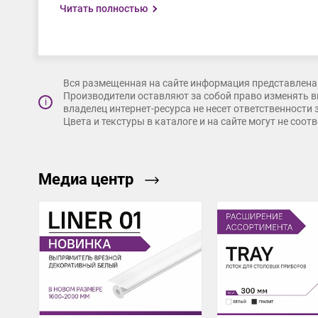
Читать полностью
удобный монтаж - может крепиться саморезами по 
ассортимент и возможность подрезки позволяет по
подходит для фасадов толщиной от 15 мм;
Вся размещенная на сайте информация представлена 
привлекательная цена.
Производители оставляют за собой право изменять в
i
владелец интернет-ресурса не несет ответственности
Цвета и текстуры в каталоге и на сайте могут не соо
Медиа центр