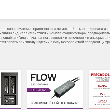
всей высоте (без необходимости докупать фиксирующие пластины);
добрать выпрямители под любой дизайн мебели;
для ознакомления справочно, она не может быть скопирована и и
нешний вид, характеристики и комплектацию товара, предварительн
 за ошибки и/или опечатки, погрешности и неточности в информаци
тветствовать оригиналу изделий в силу некорректной передачи циф