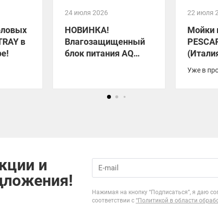
24 июля 2026
22 июля 
оловых
НОВИНКА!
Мойки 
TRAY в
Влагозащищенный
PESCA
е!
блок питания AQ
(Итали
FLOW
Уже в пр
кции и
дложения!
Нажимая на кнопку “Подписаться”, я даю со
соответствии с
“Политикой в области обраб