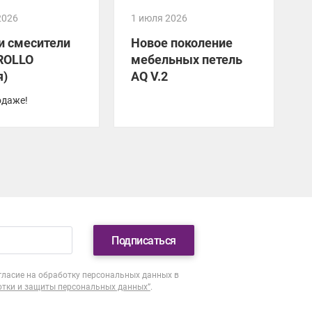
2026
1 июля 2026
2
и смесители
Новое поколение
ROLLO
мебельных петель
я)
AQ V.2
одаже!
Подписаться
гласие на обработку персональных данных в
отки и защиты персональных данных”
.