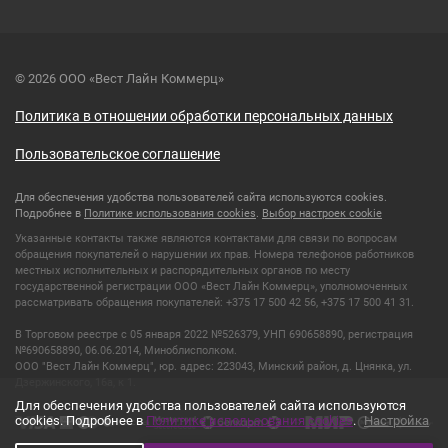
© 2026 ООО «Вест Лайн Коммерц»
Политика в отношении обработки персональных данных
Пользовательское соглашение
Для обеспечения удобства пользователей сайта используются cookies.
Подробнее в
Политике использования cookies
.
Выбор настроек cookie
Указанные контакты также являются контактами для связи по вопросам
обращения покупателей о нарушении их прав. Номера телефонов работников
местных исполнительных и распорядительных органов по месту
государственной регистрации ООО «Вест Лайн Коммерц», уполномоченных
рассматривать обращения покупателей: +375 17 500 42 56, +375 17 500 41 31.
В Торговом реестре с 05 января 2022 №526379, УНП 690658890, регистрация
№690658890, 06.06.2014, Миноблисполком.
ООО "Вест Лайн Коммерц", юр. адрес: 223043, Минский район, д. Цнянка, ул.
Дзержинского, 16а, к 1.
Для обеспечения удобства пользователей сайта используются
cookies. Подробнее в
Политике использования cookies
.
Настройка