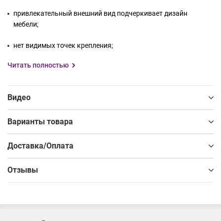
привлекательный внешний вид подчеркивает дизайн
мебели;
нет видимых точек крепления;
Читать полностью
корпус выполнен из анодированного алюминия;
усиливают жесткость распашных и раздвижных фасадов;
Видео
помогают избежать выгибания высоких и широких фасадов;
Варианты товара
ассортимент и возможность подрезки позволяет подобрать
под любой дизайн мебели;
Доставка/Оплата
подходит для фасадов толщиной от 18 мм.
Отзывы