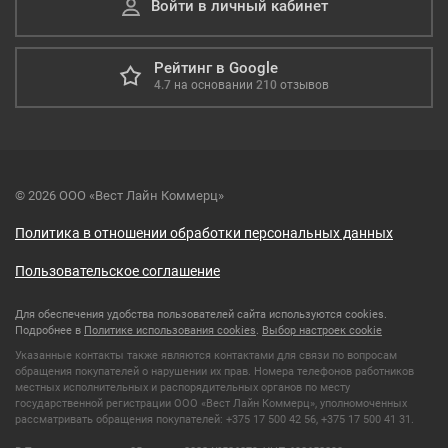
Войти в личный кабинет
Рейтинг в Google
4.7
на основании
210
отзывов
© 2026 ООО «Вест Лайн Коммерц»
Политика в отношении обработки персональных данных
Пользовательское соглашение
Для обеспечения удобства пользователей сайта используются cookies.
Подробнее в
Политике использования cookies
.
Выбор настроек cookie
Указанные контакты также являются контактами для связи по вопросам
обращения покупателей о нарушении их прав. Номера телефонов работников
местных исполнительных и распорядительных органов по месту
государственной регистрации ООО «Вест Лайн Коммерц», уполномоченных
рассматривать обращения покупателей: +375 17 500 42 56, +375 17 500 41 31.