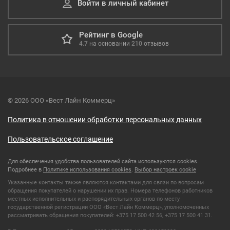
Войти в личный кабинет
Рейтинг в Google
4.7
на основании
210
отзывов
© 2026 ООО «Вест Лайн Коммерц»
Политика в отношении обработки персональных данных
Пользовательское соглашение
Для обеспечения удобства пользователей сайта используются cookies.
Подробнее в
Политике использования cookies
.
Выбор настроек cookie
Указанные контакты также являются контактами для связи по вопросам
обращения покупателей о нарушении их прав. Номера телефонов работников
местных исполнительных и распорядительных органов по месту
государственной регистрации ООО «Вест Лайн Коммерц», уполномоченных
рассматривать обращения покупателей: +375 17 500 42 56, +375 17 500 41 31.