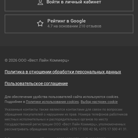
Войти в личный кабинет
Рейтинг в Google
4.7
на основании
210
отзывов
© 2026 ООО «Вест Лайн Коммерц»
Политика в отношении обработки персональных данных
Пользовательское соглашение
Для обеспечения удобства пользователей сайта используются cookies.
Подробнее в
Политике использования cookies
.
Выбор настроек cookie
Указанные контакты также являются контактами для связи по вопросам
обращения покупателей о нарушении их прав. Номера телефонов работников
местных исполнительных и распорядительных органов по месту
государственной регистрации ООО «Вест Лайн Коммерц», уполномоченных
рассматривать обращения покупателей: +375 17 500 42 56, +375 17 500 41 31.