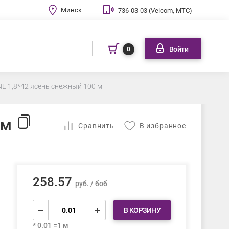
Минск
736-03-03 (Velcom, МТС)
Войти
0
E 1,8*42 ясень снежный 100 м
 м
Cравнить
В избранное
258.57
руб. / боб
В КОРЗИНУ
* 0.01 =1 м