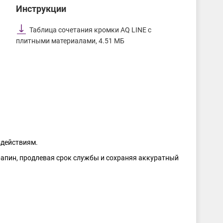
Инструкции
Таблица сочетания кромки AQ LINE с
плитными материалами, 4.51 МБ
здействиям.
рапин, продлевая срок службы и сохраняя аккуратный
BYSPAN, Kronospan и Egger, обеспечивая целостный и