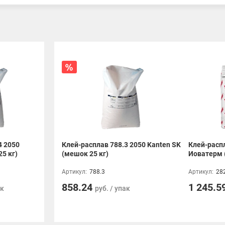
люции комфорта!
4 2050
Клей-расплав 788.3 2050 Kanten SK
Клей-расп
5 кг)
(мешок 25 кг)
Иоватерм 
Артикул:
788.3
Артикул:
28
858.24
1 245.5
ак
руб. / упак