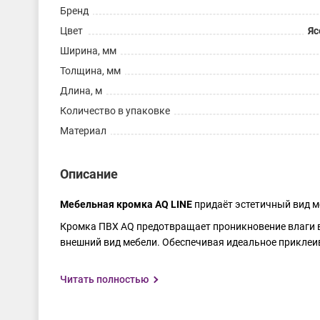
Бренд
Цвет
Яс
Ширина, мм
Толщина, мм
Длина, м
Количество в упаковке
Материал
Описание
Мебельная кромка AQ LINE
придаёт эстетичный вид м
Кромка ПВХ AQ предотвращает проникновение влаги в 
внешний вид мебели. Обеспечивая идеальное приклеи
Благодаря широкой палитре декоров, кромка AQ LINE и
Читать полностью
гармоничный дизайн мебели. Для вашего удобства у н