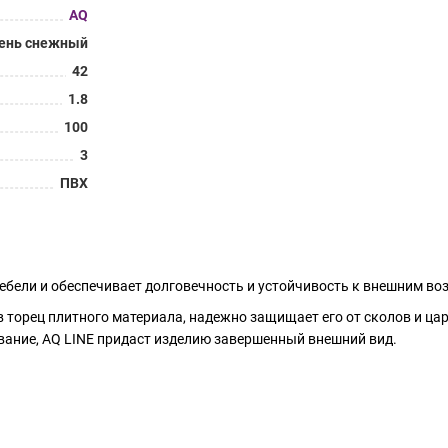
AQ
ень снежный
42
1.8
100
3
ПВХ
ебели и обеспечивает долговечность и устойчивость к внешним во
торец плитного материала, надежно защищает его от сколов и ца
вание, AQ LINE придаст изделию завершенный внешний вид.
деально сочетается с плитами ведущих производителей, таких как 
ас есть специальный Сервис по подбору кромки под ДСП .