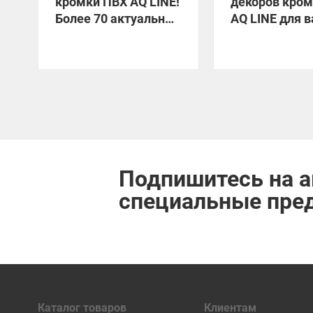
кромки ПВХ AQ LINE!
декоров кро
Более 70 актуальных
AQ LINE для 
декоров уже на
мебели!
складе!
Подпишитесь на а
специальные пре
Каталог товаров
Клиентам