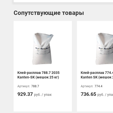
Кромка AQ представлена в следующих размерах:
• Толщина – 0,6; 0,8; 1,8 мм
• Ширина – 19 мм, 22 мм, 42 мм.
Сопутствующие товары
Кромка ПВХ AQ LINE – долговечное решение для эво
Клей-расплав 788.7 2035
Клей-расплав 774.
Kanten-SK (мешок 25 кг)
Kanten SK (мешок 2
Артикул:
788.7
Артикул:
774.4
929.37
736.65
руб. / упак
руб. / уп