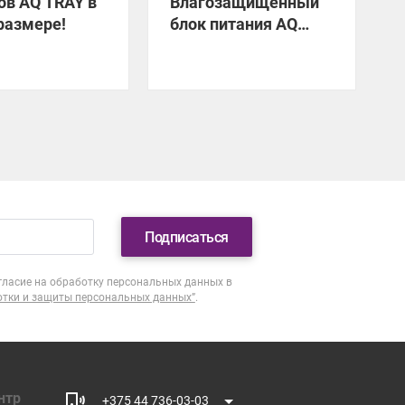
ов AQ TRAY в
Влагозащищенный
размере!
блок питания AQ
FLOW
У
Подписаться
гласие на обработку персональных данных в
отки и защиты персональных данных”
.
нтр
+375 44 736-03-03