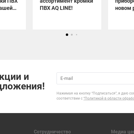
мки ПВХ
ассортимент кромки
прибор
вашей
ПВХ AQ LINE!
новом 
кции и
дложения!
Нажимая на кнопку “Подписаться”, я даю со
соответствии с
“Политикой в области обраб
Сотрудничество
Медиа це