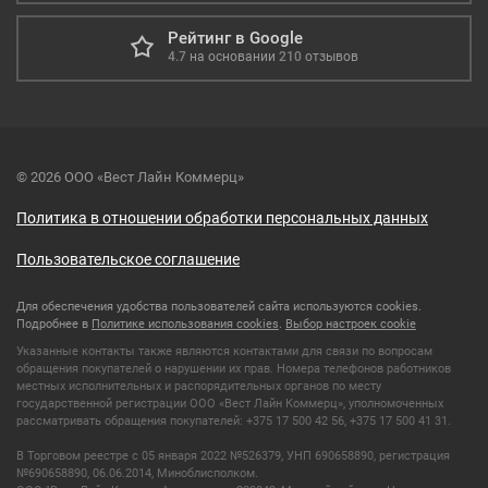
Рейтинг в Google
4.7
на основании
210
отзывов
© 2026 ООО «Вест Лайн Коммерц»
Политика в отношении обработки персональных данных
Пользовательское соглашение
Для обеспечения удобства пользователей сайта используются cookies.
Подробнее в
Политике использования cookies
.
Выбор настроек cookie
Указанные контакты также являются контактами для связи по вопросам
обращения покупателей о нарушении их прав. Номера телефонов работников
местных исполнительных и распорядительных органов по месту
государственной регистрации ООО «Вест Лайн Коммерц», уполномоченных
рассматривать обращения покупателей: +375 17 500 42 56, +375 17 500 41 31.
В Торговом реестре с 05 января 2022 №526379, УНП 690658890, регистрация
№690658890, 06.06.2014, Миноблисполком.