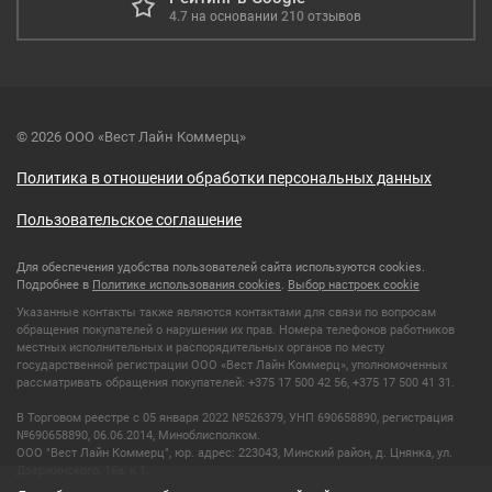
4.7
на основании
210
отзывов
© 2026 ООО «Вест Лайн Коммерц»
Политика в отношении обработки персональных данных
Пользовательское соглашение
Для обеспечения удобства пользователей сайта используются cookies.
Подробнее в
Политике использования cookies
.
Выбор настроек cookie
Указанные контакты также являются контактами для связи по вопросам
обращения покупателей о нарушении их прав. Номера телефонов работников
местных исполнительных и распорядительных органов по месту
государственной регистрации ООО «Вест Лайн Коммерц», уполномоченных
рассматривать обращения покупателей: +375 17 500 42 56, +375 17 500 41 31.
В Торговом реестре с 05 января 2022 №526379, УНП 690658890, регистрация
№690658890, 06.06.2014, Миноблисполком.
ООО "Вест Лайн Коммерц", юр. адрес: 223043, Минский район, д. Цнянка, ул.
Дзержинского, 16а, к 1.