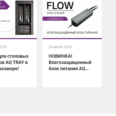
2026
24 июля 2026
2
для столовых
НОВИНКА!
ов AQ TRAY в
Влагозащищенный
размере!
блок питания AQ
FLOW
У