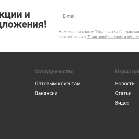
кции и
дложения!
Нажимая на кнопку “Подписаться”, я даю со
соответствии с
“Политикой в области обраб
Сотрудничество
Медиа це
Оптовым клиентам
Новости
Вакансии
Статьи
Видео
Р