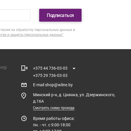
Подписаться
гласие на обработку персональных данных в
отки и защиты персональных данных”
.
нтр
+375 44 736-03-03
+375 29 736-03-03
E-mail
shop@wline.by
Минский р-н, д. Цнянка, ул. Дзержинского,
д.16А
Смотреть схему проезда
Время работы офиса:
пн. - чт. с 9:00-18:00