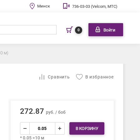
Минск
736-03-03 (Velcom, МТС)
Войти
0
00 м)
Cравнить
В избранное
272.87
руб. / боб
В КОРЗИНУ
* 0.05 =10 м