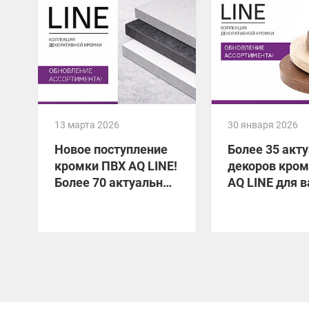
13 марта 2026
30 января 2026
Новое поступление
Более 35 акт
кромки ПВХ AQ LINE!
декоров кро
Более 70 актуальных
AQ LINE для 
декоров уже на
мебели!
складе!