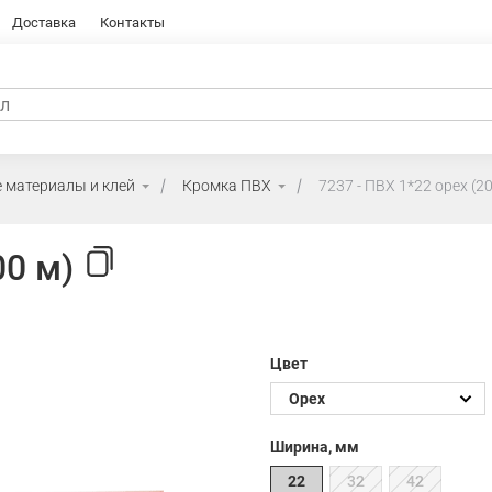
Доставка
Контакты
 материалы и клей
Кромка ПВХ
7237 - ПВХ 1*22 орех (2
00 м)
Цвет
Ширина, мм
22
32
42